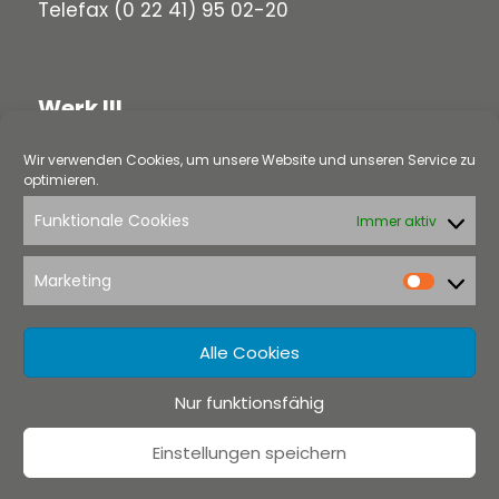
Telefax (0 22 41) 95 02-20
Werk III
Wir verwenden Cookies, um unsere Website und unseren Service zu
58313 Herdecke
optimieren.
Loerfeldstraße 5
Funktionale Cookies
Immer aktiv
Telefon
(0 23 30) 97 91-0
Telefax (0 23 30) 97 91-22
Marketing
Market
Alle Cookies
Rechtliches
Nur funktionsfähig
Impressum
Datenschutzerklärung
Einstellungen speichern