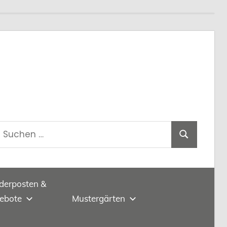
Suchen
t
Suchen
nach:
derposten &
ebote
Mustergärten