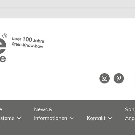
instagram
pinteres
e
News &
Son
ysteme
Informationen
Kontakt
Ang