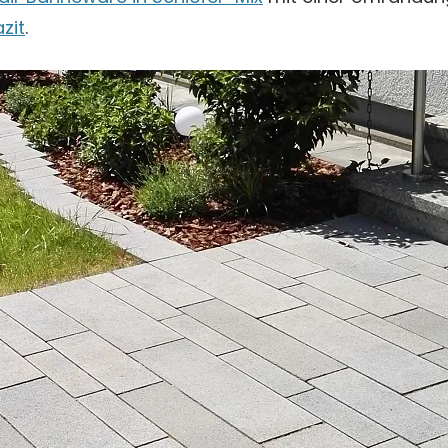
zit
.