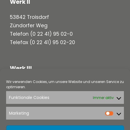
Werk II
53842 Troisdorf
Zündorfer Weg
Telefon
(0 22 41) 95 02-0
Telefax (0 22 41) 95 02-20
Werk III
Wir verwenden Cookies, um unsere Website und unseren Service zu
58313 Herdecke
optimieren.
Loerfeldstraße 5
Funktionale Cookies
Immer aktiv
Telefon
(0 23 30) 97 91-0
Telefax (0 23 30) 97 91-22
Marketing
Market