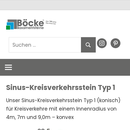
Zum
Basamentsteine
Basamentst
Inhalt
Böcke
springen
GmbH
Böcke
Suchen
instagram
pinteres
Suchen
nach:
GmbH
Sinus-Kreisverkehrsstein Typ 1
Unser Sinus-Kreisverkehrsstein Typ 1 (konisch)
für Kreisverkehre mit einem Innenradius von
4m, 7m und 9,0m – konvex