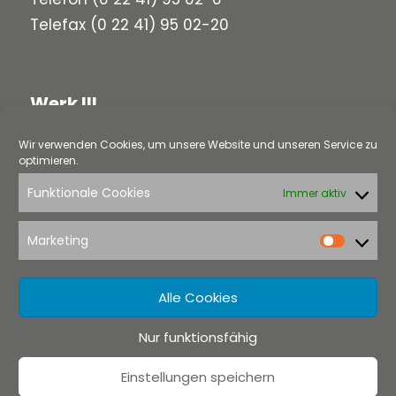
Telefax (0 22 41) 95 02-20
Werk III
Wir verwenden Cookies, um unsere Website und unseren Service zu
58313 Herdecke
optimieren.
Loerfeldstraße 5
Funktionale Cookies
Immer aktiv
Telefon
(0 23 30) 97 91-0
Telefax (0 23 30) 97 91-22
Marketing
Market
Alle Cookies
Rechtliches
Nur funktionsfähig
Impressum
Datenschutzerklärung
Einstellungen speichern