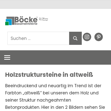
Zum
Basamentsteine
Basamentst
Inhalt
Böcke
springen
GmbH
Böcke
Suchen
instagram
pinteres
Suchen
nach:
GmbH
Holzstruktursteine in altweiß
Beeindruckend und neuartig im Trend ist der
Farbton „altweiß“ bei unseren dem Holz und
seiner Struktur nachgeahmten
Betonprodukten. Hier in den 2 Bildern sehen Sie