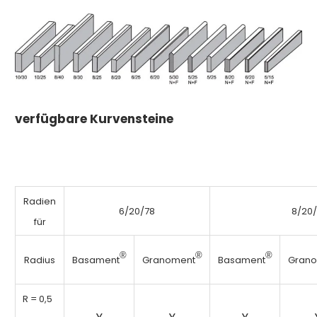
verfügbare Kurvensteine
Ra
dien
6/20/78
8/20
für
®
®
®
Radius
Basament
Granoment
Basament
Gran
R = 0,5