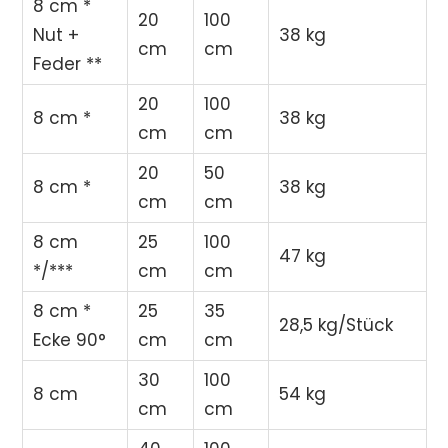
8 cm *
20
100
Nut +
38 kg
cm
cm
Feder **
20
100
8 cm *
38 kg
cm
cm
20
50
8 cm *
38 kg
cm
cm
8 cm
25
100
47 kg
*/***
cm
cm
8 cm *
25
35
28,5 kg/Stück
Ecke 90°
cm
cm
30
100
8 cm
54 kg
cm
cm