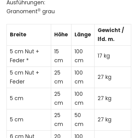
Ausführungen:
®
Granoment
grau
Gewicht /
Breite
Höhe
Länge
lfd. m.
5 cm Nut +
15
100
17 kg
Feder *
cm
cm
5 cm Nut +
25
100
27 kg
Feder
cm
cm
25
100
5 cm
27 kg
cm
cm
25
50
5 cm
27 kg
cm
cm
6 cm Nut
20
100