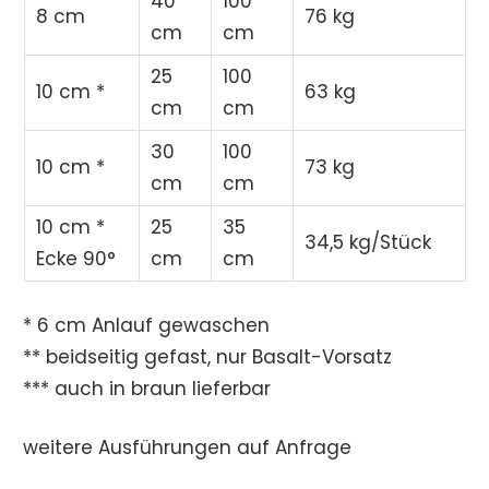
40
100
8 cm
76 kg
cm
cm
25
100
10 cm *
63 kg
cm
cm
30
100
10 cm *
73 kg
cm
cm
10 cm *
25
35
34,5 kg/Stück
Ecke 90°
cm
cm
* 6 cm Anlauf gewaschen
** beidseitig gefast, nur Basalt-Vorsatz
*** auch in braun lieferbar
weitere Ausführungen auf Anfrage