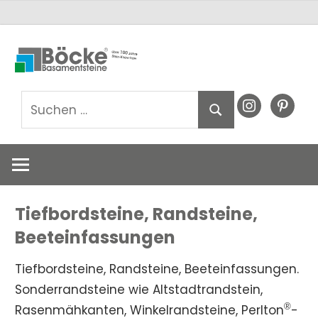
Zum
Basamentsteine
Basamentst
Inhalt
Böcke
springen
GmbH
Böcke
Suchen
instagram
pinteres
Suchen
nach:
GmbH
Tiefbordsteine, Randsteine,
Beeteinfassungen
Tiefbordsteine, Randsteine, Beeteinfassungen.
Sonderrandsteine wie Altstadtrandstein,
®
Rasenmähkanten, Winkelrandsteine, Perlton
-