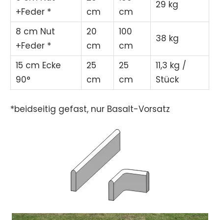
29 kg
+Feder *
cm
cm
8 cm Nut
20
100
38 kg
+Feder *
cm
cm
15 cm Ecke
25
25
11,3 kg /
90°
cm
cm
Stück
*beidseitig gefast, nur Basalt-Vorsatz