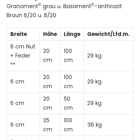
®
®
Granoment
grau u. Basament
-anthrazit
Braun 6/20 u. 8/20
Breite
Höhe
Länge
Gewicht/Lfd.m.
6 cm Nut
20
100
+ Feder
29 kg
cm
cm
**
20
100
6 cm
29 kg
cm
cm
20
50
6 cm
29 kg
cm
cm
25
100
6 cm
36 kg
cm
cm