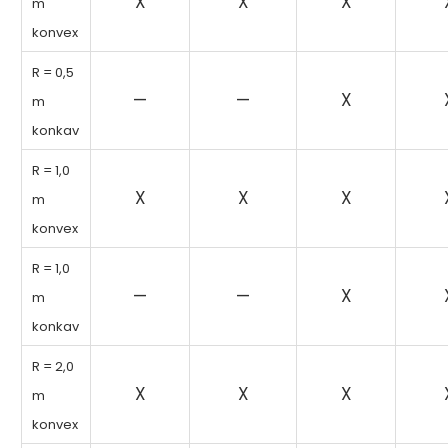
X
X
X
m
konvex
R = 0,5
—
—
X
m
konkav
R = 1,0
X
X
X
m
konvex
R = 1,0
—
—
X
m
konkav
R = 2,0
X
X
X
m
konvex