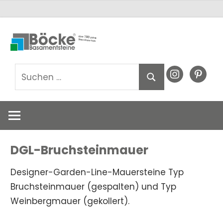
Zum
Basamentsteine
Basamentst
Inhalt
Böcke
springen
GmbH
Böcke
Suchen
instagram
pinteres
Suchen
nach:
GmbH
DGL-Bruchsteinmauer
Designer-Garden-Line-Mauersteine Typ
Bruchsteinmauer (gespalten) und Typ
Weinbergmauer (gekollert).