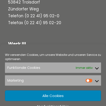
53842 Troisdorf
Zündorfer Weg
Telefon
(0 22 41) 95 02-0
Telefax (0 22 41) 95 02-20
Werk III
Wir verwenden Cookies, um unsere Website und unseren Service zu
58313 Herdecke
optimieren.
Loerfeldstraße 5
Funktionale Cookies
Immer aktiv
Telefon
(0 23 30) 97 91-0
Telefax (0 23 30) 97 91-22
Marketing
Market
Alle Cookies
Rechtliches