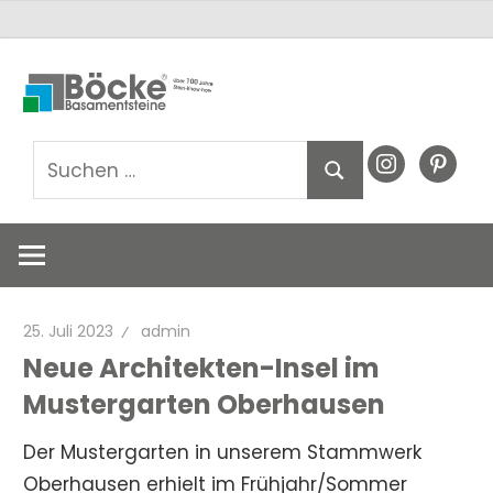
Zum
Basamentsteine
Basamentst
Inhalt
Böcke
springen
GmbH
Böcke
Suchen
instagram
pinteres
Suchen
nach:
GmbH
25. Juli 2023
admin
Neue Architekten-Insel im
Mustergarten Oberhausen
Der Mustergarten in unserem Stammwerk
Oberhausen erhielt im Frühjahr/Sommer