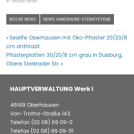
In "Böcke News"
BÖCKE NEWS
NEWS GARDENLINE-STEINSYSTEME
Beitragsnavigation
Vorheriger
Sealife Oberhausen mit Öko-Pflaster 20/20/8
Beitrag:
cm anthrazit
Nächster
Pflasterplatten 30/20/8 cm grau in Duisburg,
Beitrag:
Obere Sterkrader Str.
HAUPTVERWALTUNG Werk I
46149 Oberhausen
Von-Trotha-Straße 143
Telefon
(02 08) 69 09-0
Telefax (02 08) 69 09-111