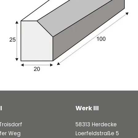
I
Werk III
roisdorf
58313 Herdecke
fer Weg
Loerfeldstraße 5