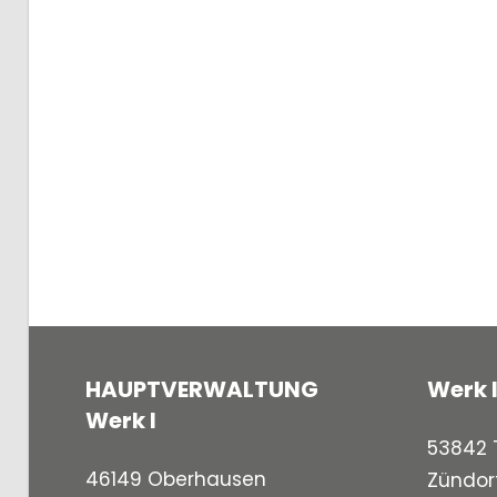
HAUPTVERWALTUNG
Werk I
Werk I
53842 T
46149 Oberhausen
Zündor