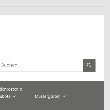
Suchen
t
Suchen
nach:
derposten &
ebote
Mustergärten